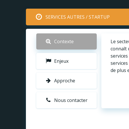
Aller
au
contenu
SERVICES AUTRES / STARTUP
Contexte
Le secte
connaît 
services
Enjeux
services
de plus 
Approche
Nous contacter