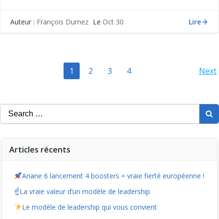
Lire
Auteur :
François Durnez
Le
Oct 30
Posts
P
Page
Page
Page
Page
1
2
3
4
Next
navigation
na
Search
for:
Articles récents
Ariane 6 lancement 4 boosters = vraie fierté européenne !
☝️La vraie valeur d’un modèle de leadership
Le modèle de leadership qui vous convient