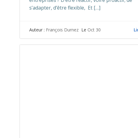
entreprises ? D’être réactif, voire proactif; de
s’adapter, d’être flexible, Et […]
Li
Auteur :
François Durnez
Le
Oct 30