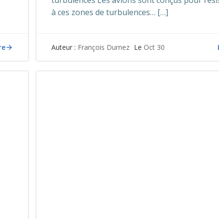
turbulences Les avions sont conçus pour rési
à ces zones de turbulences… […]
re
Auteur :
François Durnez
Le
Oct 30