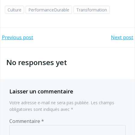
Culture
PerformanceDurable
Transformation
Navigation
Navigation
Previous post
Next post
de
de
No responses yet
l’article
l’article
Laisser un commentaire
Votre adresse e-mail ne sera pas publiée.
Les champs
obligatoires sont indiqués avec
*
Commentaire
*