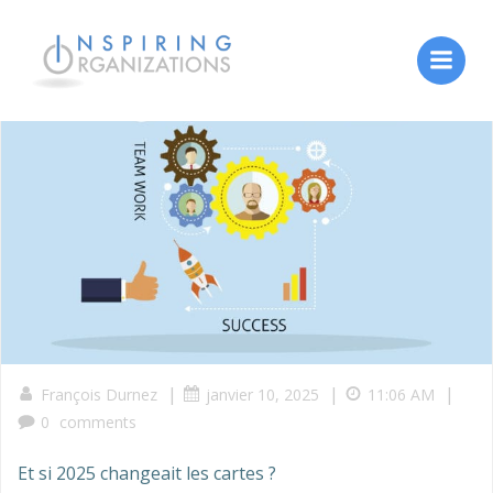
Aller
au
contenu
|
|
|
François Durnez
janvier 10, 2025
11:06 AM
0
comments
Et si 2025 changeait les cartes ?