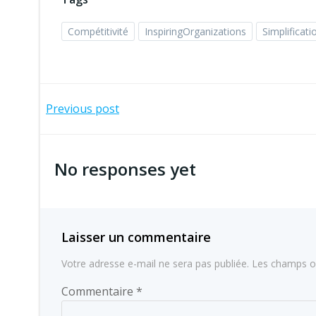
Compétitivité
InspiringOrganizations
Simplificati
Navigation
Previous post
de
No responses yet
l’article
Laisser un commentaire
Votre adresse e-mail ne sera pas publiée.
Les champs ob
Commentaire
*