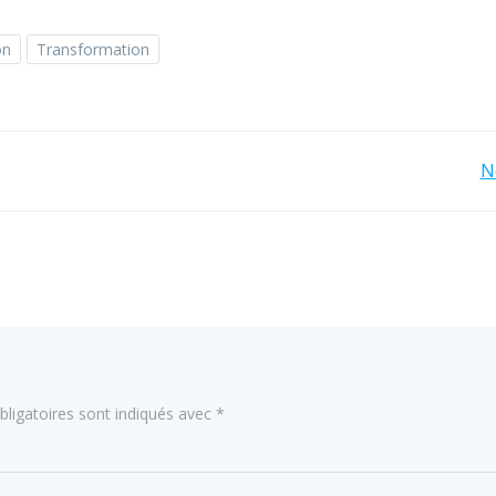
on
Transformation
Navigation
N
de
l’article
ligatoires sont indiqués avec
*