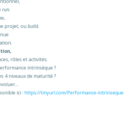
ntionnel,
e
run
.
me,
e projet, ou
build.
inue
ation.
tion,
es, rôles et activités.
performance intrinsèque ?
s 4 niveaux de maturité ?
 évoluer…
ponible ici :
https://tinyurl.com/Performance-intrinseque