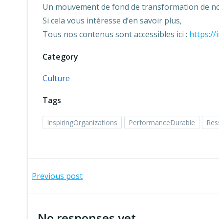
Un mouvement de fond de transformation de n
Si cela vous intéresse d’en savoir plus,
Tous nos contenus sont accessibles ici :
https:/
Category
Culture
Tags
InspiringOrganizations
PerformanceDurable
Res
Navigation
Previous post
de
No responses yet