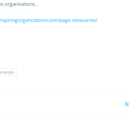
os organisations…
/inspiringorganizations.com/page-ressources/
sources
Navigation
N
de