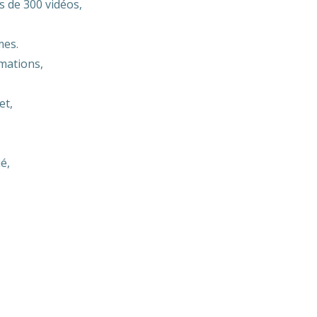
 de 300 vidéos,
mes.
mations,
et,
é,