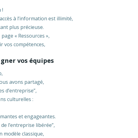
 !
cès à l’information est illimité,
tant plus précieuse.
e page « Ressources »,
ir vos compétences,
agner vos équipes
b,
nous avons partagé,
s d’entreprise”,
ns culturelles :
ormantes et engageantes.
 de l’entreprise libérée”,
n modèle classique,