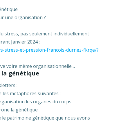
génétique
ur une organisation ?
du stress, pas seulement individuellement
ant Janvier 2024 :
vs-stress-et-pression-francois-durnez-fkrqe/?
tive voire même organisationnelle…
s la génétique
etters :
e les métaphores suivantes :
l’organisation les organes du corps.
trone la génétique
 le patrimoine génétique que nous avons