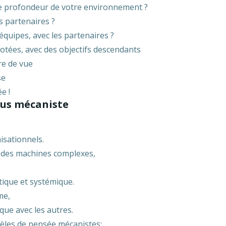
de profondeur de votre environnement ?
es partenaires ?
 équipes, avec les partenaires ?
lotées, avec des objectifs descendants
re de vue
se
e !
lus mécaniste
isationnels.
e des machines complexes,
tique et systémique.
me,
ue avec les autres.
èles de pensée mécanistes;